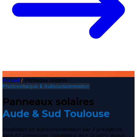
Accueil
/
Panneaux solaires
Photovoltaïque & Autoconsommation
Panneaux solaires
Aude & Sud Toulouse
Installation en autoconsommation par 3 prestations,
dans 67 communes. Installateur RGE QualiPV depuis