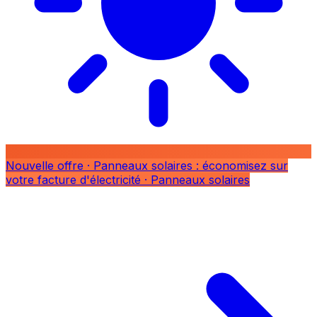
Nouvelle offre
· Panneaux solaires : économisez sur
votre facture d'électricité
· Panneaux solaires