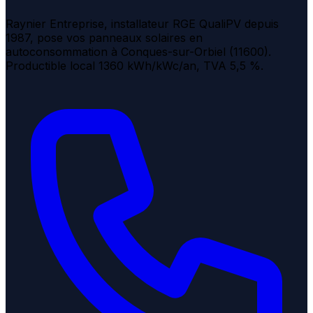
Raynier Entreprise, installateur RGE QualiPV depuis
1987, pose vos panneaux solaires en
autoconsommation à Conques-sur-Orbiel (11600).
Productible local 1360 kWh/kWc/an, TVA 5,5 %.