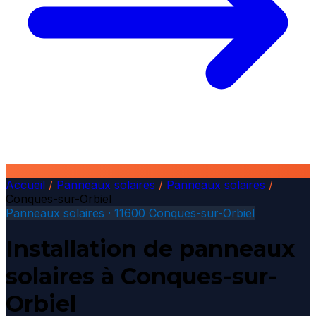
Accueil
/
Panneaux solaires
/
Panneaux solaires
/
Conques-sur-Orbiel
Panneaux solaires · 11600 Conques-sur-Orbiel
Installation de panneaux
solaires à Conques-sur-
Orbiel