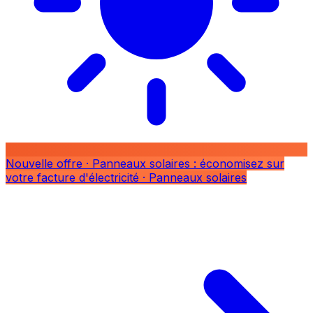
Nouvelle offre
· Panneaux solaires : économisez sur
votre facture d'électricité
· Panneaux solaires