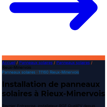
Accueil
/
Panneaux solaires
/
Panneaux solaires
/
Rieux-Minervois
Panneaux solaires · 11160 Rieux-Minervois
Installation de panneaux
solaires à Rieux-Minervois
Raynier Entreprise, installateur RGE QualiPV depuis