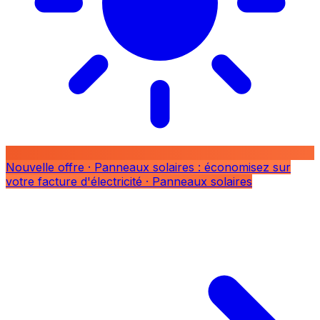
Nouvelle offre
· Panneaux solaires : économisez sur
votre facture d'électricité
· Panneaux solaires