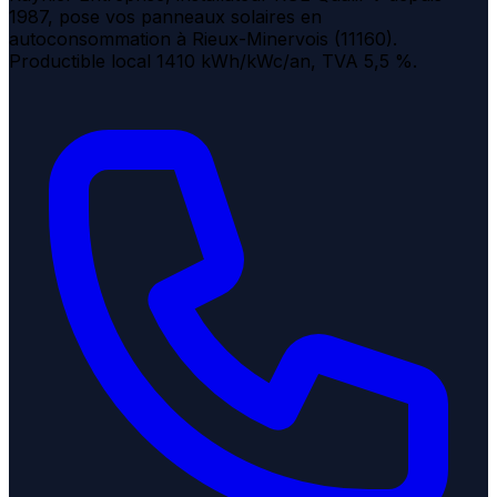
1987, pose vos panneaux solaires en
autoconsommation à Rieux-Minervois (11160).
Productible local 1410 kWh/kWc/an, TVA 5,5 %.