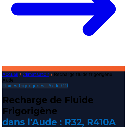
Accueil
/
Climatisation
/
Recharge fluide frigorigène
Aude
Fluides frigorigènes : Aude (11)
Recharge de Fluide
Frigorigène
dans l'Aude : R32, R410A