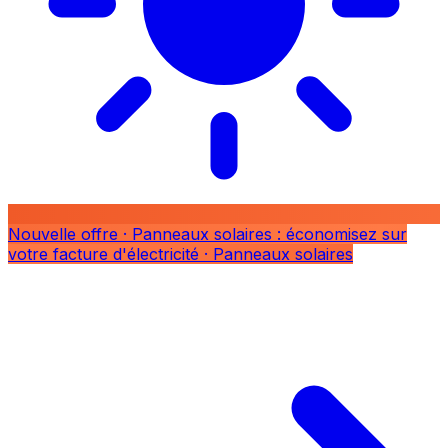
Nouvelle offre
· Panneaux solaires : économisez sur
votre facture d'électricité
· Panneaux solaires