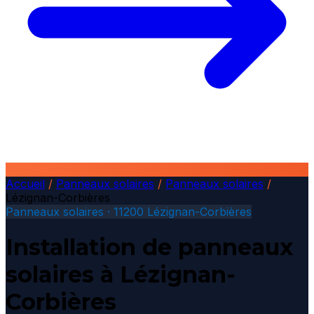
Accueil
/
Panneaux solaires
/
Panneaux solaires
/
Lézignan-Corbières
Panneaux solaires · 11200 Lézignan-Corbières
Installation de panneaux
solaires à Lézignan-
Corbières