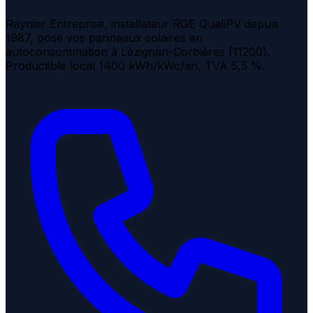
Raynier Entreprise, installateur RGE QualiPV depuis
1987, pose vos panneaux solaires en
autoconsommation à Lézignan-Corbières (11200).
Productible local 1400 kWh/kWc/an, TVA 5,5 %.