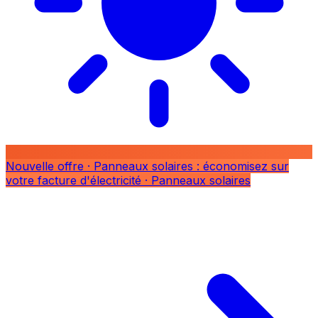
Nouvelle offre
· Panneaux solaires : économisez sur
votre facture d'électricité
· Panneaux solaires