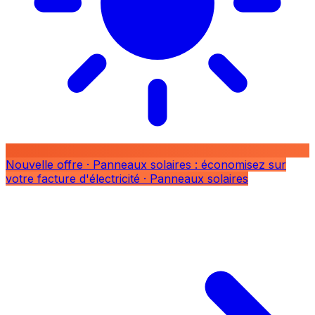
Nouvelle offre
· Panneaux solaires : économisez sur
votre facture d'électricité
· Panneaux solaires