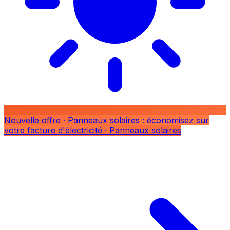
Nouvelle offre
· Panneaux solaires : économisez sur
votre facture d'électricité
· Panneaux solaires