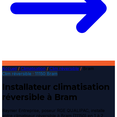
Accueil
/
Climatisation
/
Clim réversible
/
Bram
Clim réversible · 11150 Bram
Installateur climatisation
réversible à Bram
Raynier Entreprise, poseur RGE QUALIPAC, installe
votre climatiseur réversible à Bram (11150) en 1 à 2