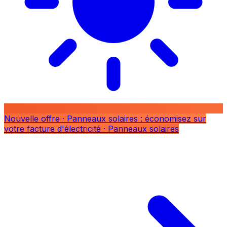
Nouvelle offre
· Panneaux solaires : économisez sur
votre facture d'électricité
· Panneaux solaires