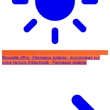
Nouvelle offre
· Panneaux solaires : économisez sur
votre facture d'électricité
· Panneaux solaires