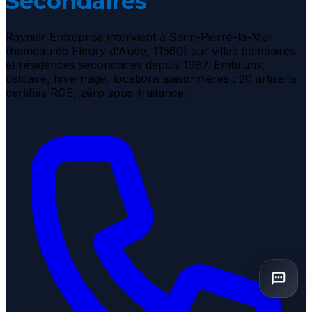
Secondaires
Raynier Entreprise intervient à Saint-Pierre-la-Mer
(hameau de Fleury d'Aude, 11560) sur villas balnéaires
et résidences secondaires depuis 1987. Embruns,
calcaire, hivernage, locations saisonnières : 20 artisans
certifiés RGE, zéro sous-traitance.