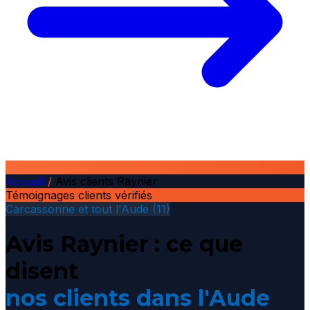
Accueil
/
Avis clients Raynier
Témoignages clients vérifiés
Carcassonne et tout l'Aude (11)
Avis Raynier : ce que
disent
nos clients dans l'Aude