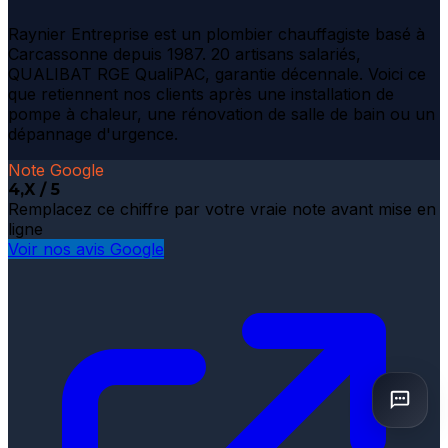
Raynier Entreprise est un plombier chauffagiste basé à
Carcassonne depuis 1987. 20 artisans salariés,
QUALIBAT RGE QualiPAC, garantie décennale. Voici ce
que retiennent nos clients après une installation de
pompe à chaleur, une rénovation de salle de bain ou un
dépannage d'urgence.
Note Google
4,X / 5
Remplacez ce chiffre par votre vraie note avant mise en
ligne
Voir nos avis Google