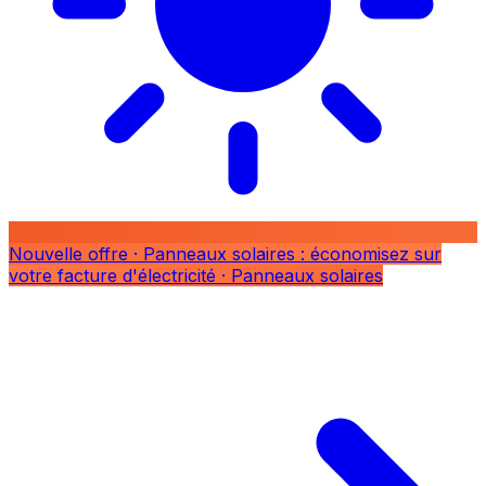
Nouvelle offre
· Panneaux solaires : économisez sur
votre facture d'électricité
· Panneaux solaires