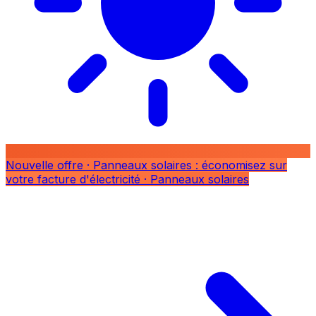
Nouvelle offre
· Panneaux solaires : économisez sur
votre facture d'électricité
· Panneaux solaires