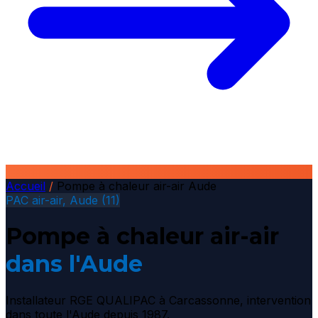
Accueil
/
Pompe à chaleur air-air Aude
PAC air-air, Aude (11)
Pompe à chaleur air-air
dans l'Aude
Installateur RGE QUALIPAC à Carcassonne, intervention
dans toute l'Aude depuis 1987.