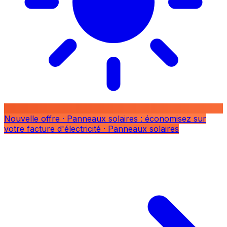
Nouvelle offre
· Panneaux solaires : économisez sur
votre facture d'électricité
· Panneaux solaires