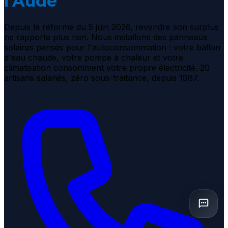
l'Aude
Depuis la réforme du 5 juin 2026, revendre son surplus
ne rapporte plus rien. Nous installons des panneaux
solaires pensés pour l'autoconsommation : votre ballon
d'eau chaude, votre pompe à chaleur et votre
climatisation consomment votre propre électricité. 20
artisans salariés, zéro sous-traitance, depuis 1987.