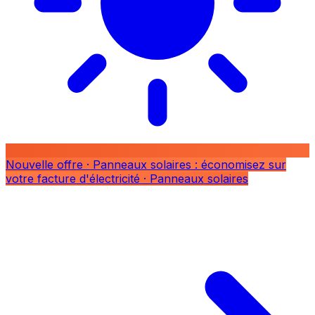
Nouvelle offre
· Panneaux solaires : économisez sur
votre facture d'électricité
· Panneaux solaires