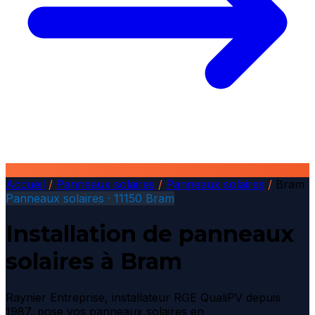
Accueil
/
Panneaux solaires
/
Panneaux solaires
/
Bram
Panneaux solaires · 11150 Bram
Installation de panneaux
solaires à Bram
Raynier Entreprise, installateur RGE QualiPV depuis
1987, pose vos panneaux solaires en