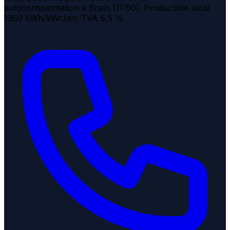
autoconsommation à Bram (11150). Productible local
1360 kWh/kWc/an, TVA 5,5 %.