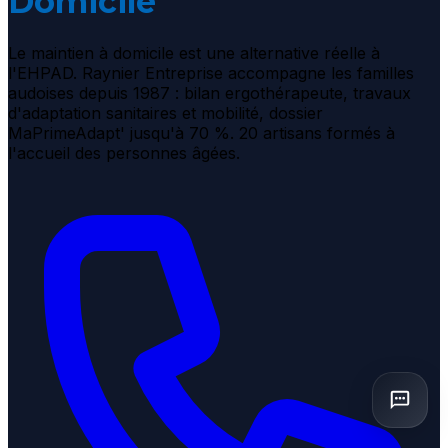
Domicile
Le maintien à domicile est une alternative réelle à
l'EHPAD. Raynier Entreprise accompagne les familles
audoises depuis 1987 : bilan ergothérapeute, travaux
d'adaptation sanitaires et mobilité, dossier
MaPrimeAdapt' jusqu'à 70 %. 20 artisans formés à
l'accueil des personnes âgées.