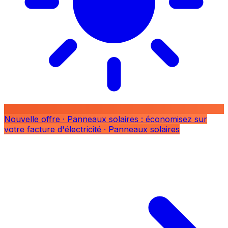
Nouvelle offre
· Panneaux solaires : économisez sur
votre facture d'électricité
· Panneaux solaires