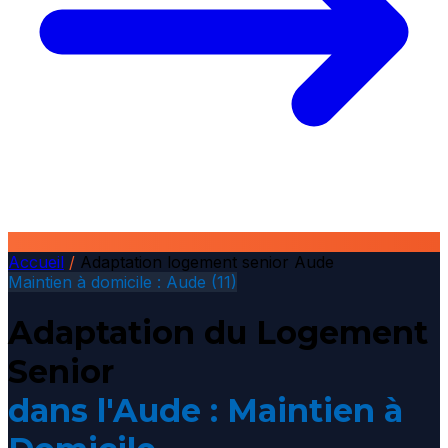
Accueil
/
Adaptation logement senior Aude
Maintien à domicile : Aude (11)
Adaptation du Logement
Senior
dans l'Aude : Maintien à