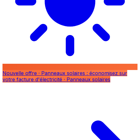
Nouvelle offre
· Panneaux solaires : économisez sur
votre facture d'électricité
· Panneaux solaires