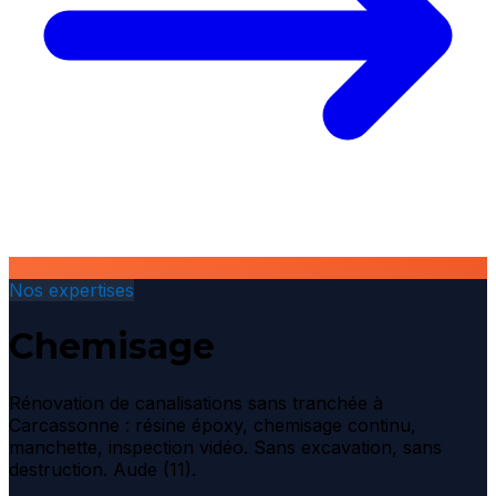
Nos expertises
Chemisage
Rénovation de canalisations sans tranchée à
Carcassonne : résine époxy, chemisage continu,
manchette, inspection vidéo. Sans excavation, sans
destruction. Aude (11).