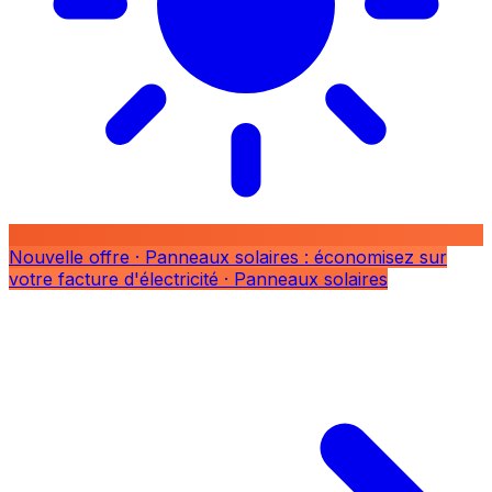
Nouvelle offre
· Panneaux solaires : économisez sur
votre facture d'électricité
· Panneaux solaires