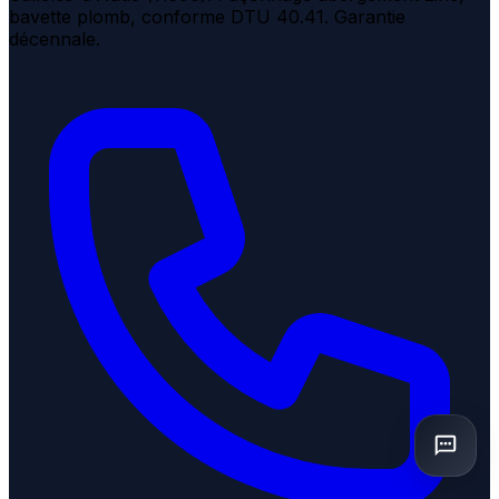
bavette plomb, conforme DTU 40.41. Garantie
décennale.