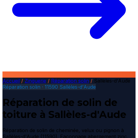
Accueil
/
Zinguerie
/
Réparation solin
/
Sallèles-d'Aude
Réparation solin · 11590 Sallèles-d'Aude
Réparation de solin de
toiture à Sallèles-d'Aude
Réparation de solin de cheminée, velux ou pignon à
Sallèles-d'Aude (11590). Façonnage abergement zinc,