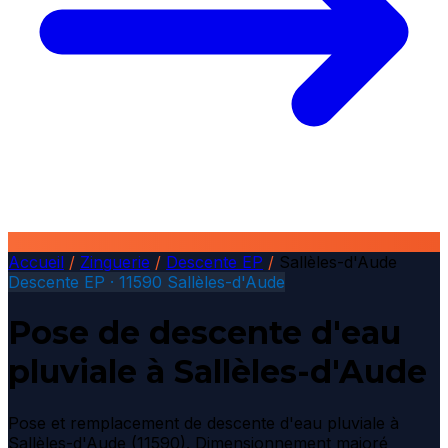
Accueil
/
Zinguerie
/
Descente EP
/
Sallèles-d'Aude
Descente EP · 11590 Sallèles-d'Aude
Pose de descente d'eau
pluviale à Sallèles-d'Aude
Pose et remplacement de descente d'eau pluviale à
Sallèles-d'Aude (11590). Dimensionnement majoré