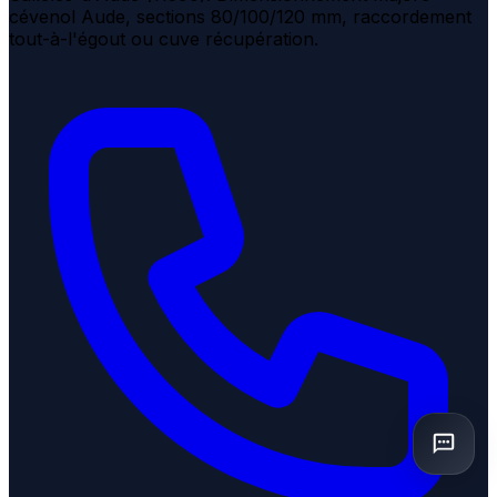
cévenol Aude, sections 80/100/120 mm, raccordement
tout-à-l'égout ou cuve récupération.