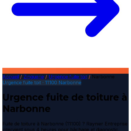
Accueil
/
Zinguerie
/
Urgence fuite toit
/
Narbonne
Urgence fuite toit · 11100 Narbonne
Urgence fuite de toiture à
Narbonne
Fuite de toiture à Narbonne (11100) ? Raynier Entreprise
intervient sous 4 heures pour bâchage et diagnostic.