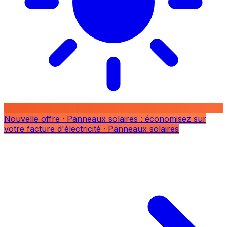
Nouvelle offre
· Panneaux solaires : économisez sur
votre facture d'électricité
· Panneaux solaires