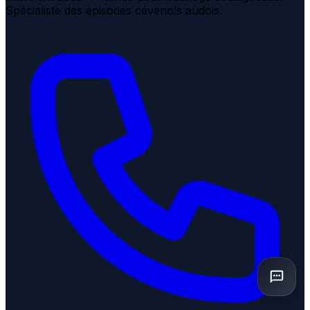
Spécialiste des épisodes cévenols audois.