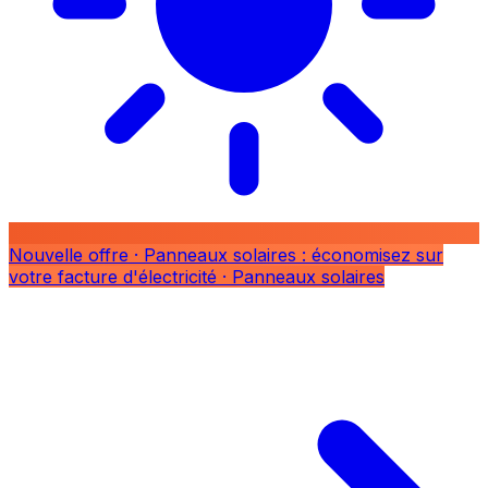
Nouvelle offre
· Panneaux solaires : économisez sur
votre facture d'électricité
· Panneaux solaires