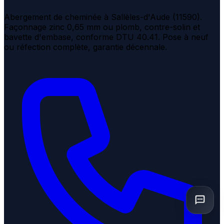
Abergement de cheminée à Sallèles-d'Aude (11590).
Façonnage zinc 0,65 mm ou plomb, contre-solin et
bavette d'embase, conforme DTU 40.41. Pose à neuf
ou réfection complète, garantie décennale.