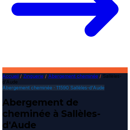
Accueil
/
Zinguerie
/
Abergement cheminée
/
Sallèles-
d'Aude
Abergement cheminée · 11590 Sallèles-d'Aude
Abergement de
cheminée à Sallèles-
d'Aude