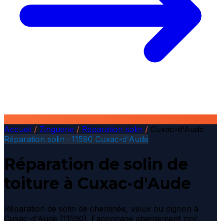
Accueil
/
Zinguerie
/
Réparation solin
/
Cuxac-d'Aude
Réparation solin · 11590 Cuxac-d'Aude
Réparation de solin de
toiture à Cuxac-d'Aude
Réparation de solin de cheminée, velux ou pignon à
Cuxac-d'Aude (11590). Façonnage abergement zinc,