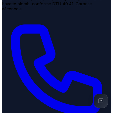
bavette plomb, conforme DTU 40.41. Garantie
décennale.