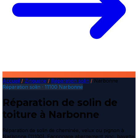
Accueil
/
Zinguerie
/
Réparation solin
/
Narbonne
Réparation solin · 11100 Narbonne
Réparation de solin de
toiture à Narbonne
Réparation de solin de cheminée, velux ou pignon à
Narbonne (11100). Façonnage abergement zinc, bavette