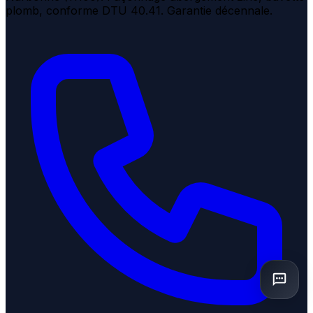
plomb, conforme DTU 40.41. Garantie décennale.