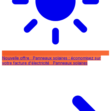
Nouvelle offre
· Panneaux solaires : économisez sur
votre facture d'électricité
· Panneaux solaires