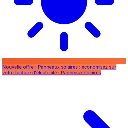
Nouvelle offre
· Panneaux solaires : économisez sur
votre facture d'électricité
· Panneaux solaires