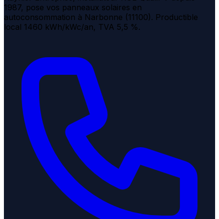
1987, pose vos panneaux solaires en
autoconsommation à Narbonne (11100). Productible
local 1460 kWh/kWc/an, TVA 5,5 %.