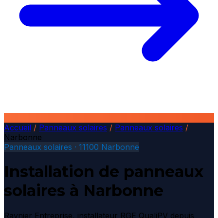
Accueil
/
Panneaux solaires
/
Panneaux solaires
/
Narbonne
Panneaux solaires · 11100 Narbonne
Installation de panneaux
solaires à Narbonne
Raynier Entreprise, installateur RGE QualiPV depuis