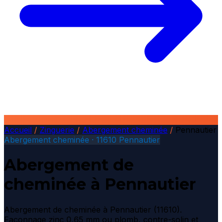
Accueil
/
Zinguerie
/
Abergement cheminée
/
Pennautier
Abergement cheminée · 11610 Pennautier
Abergement de
cheminée à Pennautier
Abergement de cheminée à Pennautier (11610).
Façonnage zinc 0,65 mm ou plomb, contre-solin et