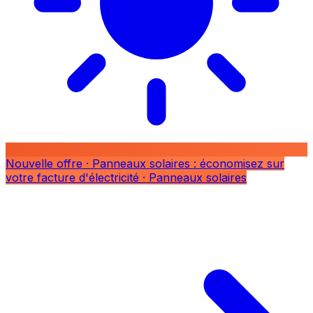
Nouvelle offre
· Panneaux solaires : économisez sur
votre facture d'électricité
· Panneaux solaires