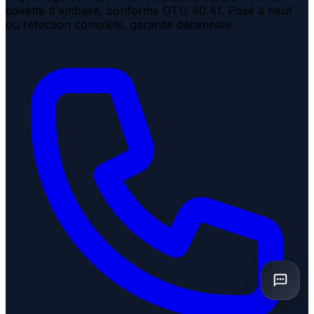
bavette d'embase, conforme DTU 40.41. Pose à neuf
ou réfection complète, garantie décennale.