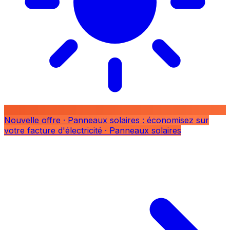
Nouvelle offre
· Panneaux solaires : économisez sur
votre facture d'électricité
· Panneaux solaires