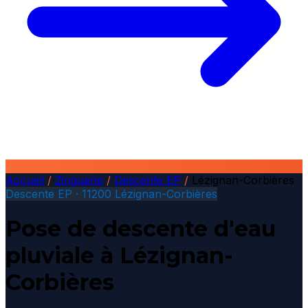
Accueil
/
Zinguerie
/
Descente EP
/
Lézignan-Corbières
Descente EP · 11200 Lézignan-Corbières
Pose de descente d'eau
pluviale à Lézignan-
Corbières