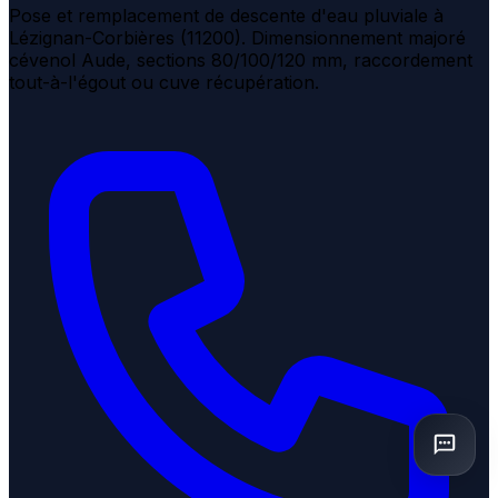
Pose et remplacement de descente d'eau pluviale à
Lézignan-Corbières (11200). Dimensionnement majoré
cévenol Aude, sections 80/100/120 mm, raccordement
tout-à-l'égout ou cuve récupération.