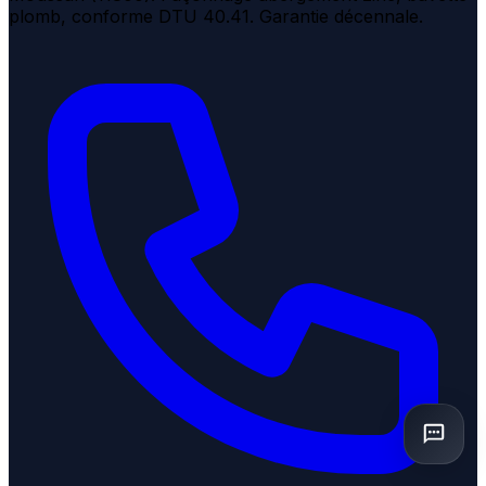
plomb, conforme DTU 40.41. Garantie décennale.