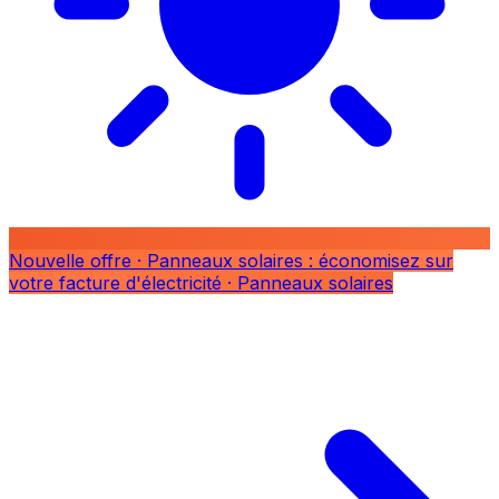
Nouvelle offre
· Panneaux solaires : économisez sur
votre facture d'électricité
· Panneaux solaires