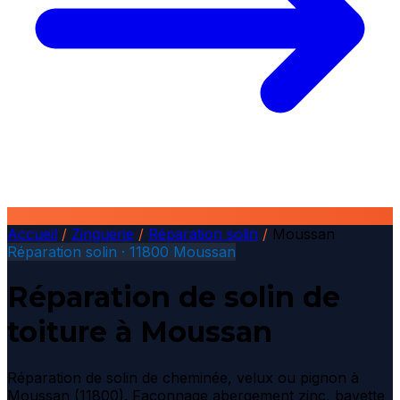
Accueil
/
Zinguerie
/
Réparation solin
/
Moussan
Réparation solin · 11800 Moussan
Réparation de solin de
toiture à Moussan
Réparation de solin de cheminée, velux ou pignon à
Moussan (11800). Façonnage abergement zinc, bavette