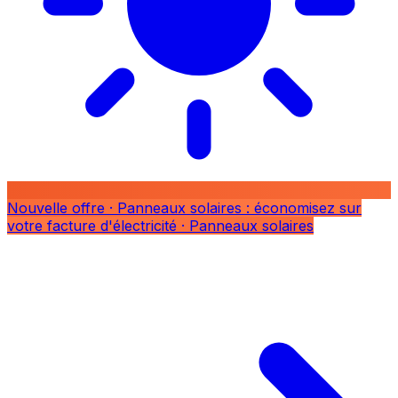
Nouvelle offre
· Panneaux solaires : économisez sur
votre facture d'électricité
· Panneaux solaires