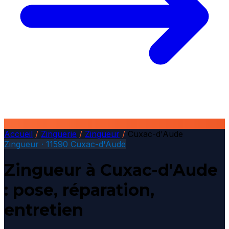
Accueil
/
Zinguerie
/
Zingueur
/
Cuxac-d'Aude
Zingueur · 11590 Cuxac-d'Aude
Zingueur à Cuxac-d'Aude
: pose, réparation,
entretien