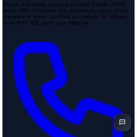
Raynier Entreprise, zingueur à Cuxac-d'Aude (11590)
depuis 1987. Gouttières zinc, aluminium, cuivre, solins,
chéneaux et noues façonnés sur mesure. 20 artisans
QUALIBAT RGE, sans sous-traitance.