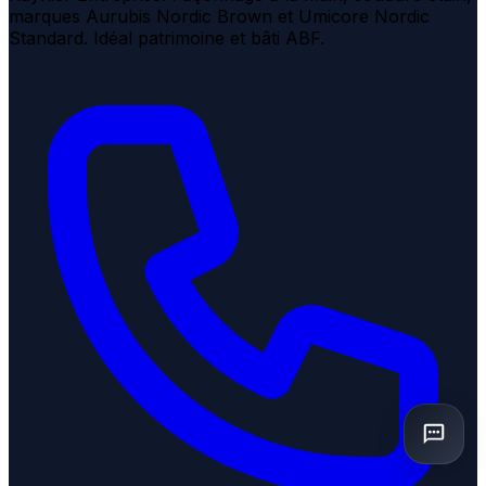
marques Aurubis Nordic Brown et Umicore Nordic
Standard. Idéal patrimoine et bâti ABF.