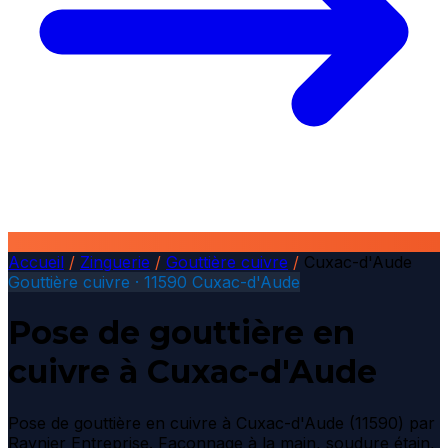
Accueil
/
Zinguerie
/
Gouttière cuivre
/
Cuxac-d'Aude
Gouttière cuivre · 11590 Cuxac-d'Aude
Pose de gouttière en
cuivre à Cuxac-d'Aude
Pose de gouttière en cuivre à Cuxac-d'Aude (11590) par
Raynier Entreprise. Façonnage à la main, soudure étain,