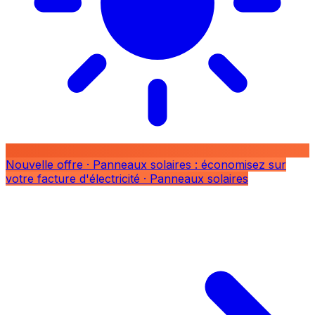
Nouvelle offre
· Panneaux solaires : économisez sur
votre facture d'électricité
· Panneaux solaires