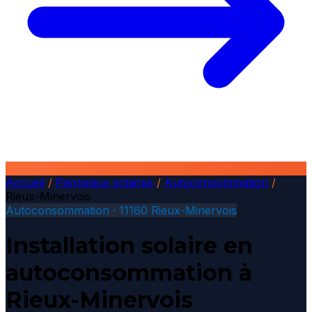
Accueil
/
Panneaux solaires
/
Autoconsommation
/
Rieux-Minervois
Autoconsommation · 11160 Rieux-Minervois
Installation solaire en
autoconsommation à
Rieux-Minervois