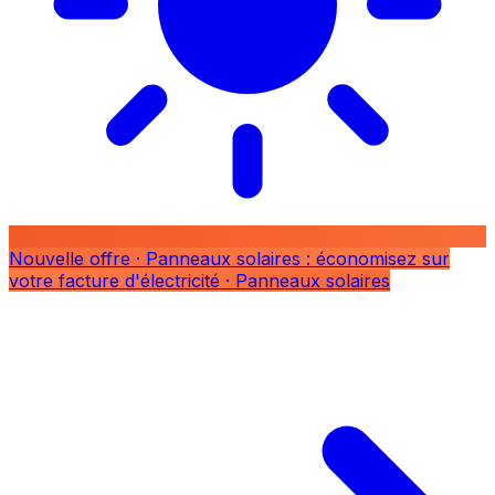
Nouvelle offre
· Panneaux solaires : économisez sur
votre facture d'électricité
· Panneaux solaires