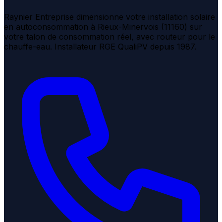
Raynier Entreprise dimensionne votre installation solaire
en autoconsommation à Rieux-Minervois (11160) sur
votre talon de consommation réel, avec routeur pour le
chauffe-eau. Installateur RGE QualiPV depuis 1987.