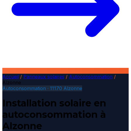
Accueil
/
Panneaux solaires
/
Autoconsommation
/
Alzonne
Autoconsommation · 11170 Alzonne
Installation solaire en
autoconsommation à
Alzonne