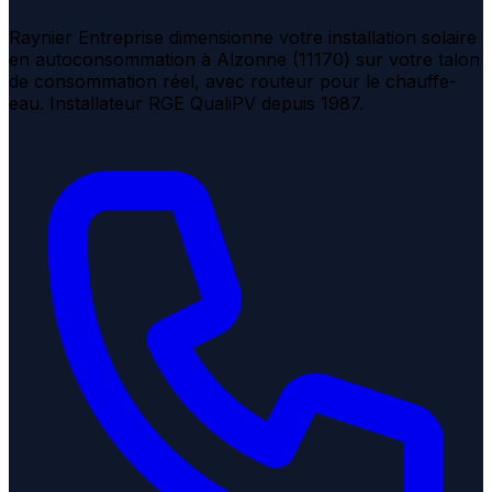
Raynier Entreprise dimensionne votre installation solaire
en autoconsommation à Alzonne (11170) sur votre talon
de consommation réel, avec routeur pour le chauffe-
eau. Installateur RGE QualiPV depuis 1987.