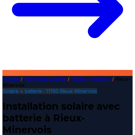
Accueil
/
Panneaux solaires
/
Solaire + batterie
/
Rieux-
Minervois
Solaire + batterie · 11160 Rieux-Minervois
Installation solaire avec
batterie à Rieux-
Minervois