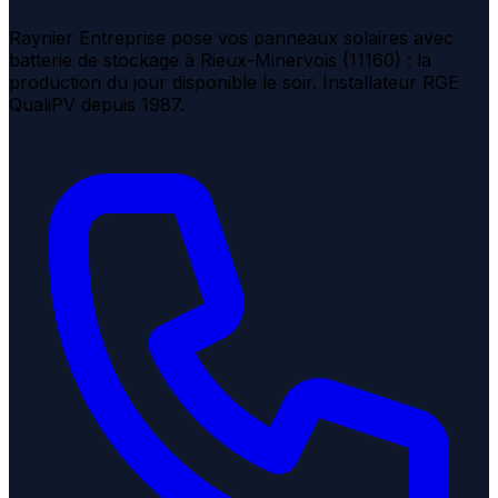
Raynier Entreprise pose vos panneaux solaires avec
batterie de stockage à Rieux-Minervois (11160) : la
production du jour disponible le soir. Installateur RGE
QualiPV depuis 1987.