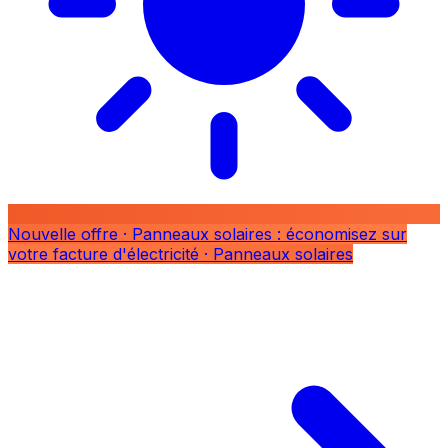
Nouvelle offre
· Panneaux solaires : économisez sur
votre facture d'électricité
· Panneaux solaires