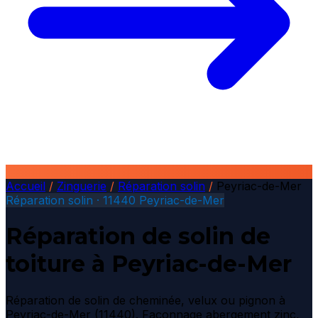
Accueil
/
Zinguerie
/
Réparation solin
/
Peyriac-de-Mer
Réparation solin · 11440 Peyriac-de-Mer
Réparation de solin de
toiture à Peyriac-de-Mer
Réparation de solin de cheminée, velux ou pignon à
Peyriac-de-Mer (11440). Façonnage abergement zinc,