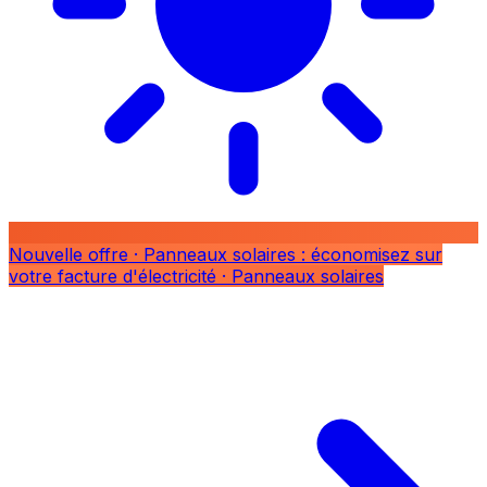
Nouvelle offre
· Panneaux solaires : économisez sur
votre facture d'électricité
· Panneaux solaires