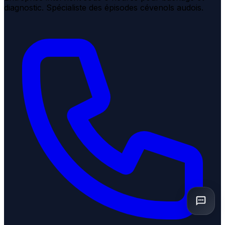
diagnostic. Spécialiste des épisodes cévenols audois.