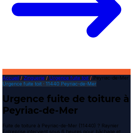
Accueil
/
Zinguerie
/
Urgence fuite toit
/
Peyriac-de-Mer
Urgence fuite toit · 11440 Peyriac-de-Mer
Urgence fuite de toiture à
Peyriac-de-Mer
Fuite de toiture à Peyriac-de-Mer (11440) ? Raynier
Entreprise intervient sous 6 heures pour bâchage et