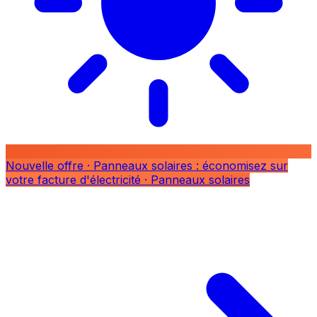
Nouvelle offre
· Panneaux solaires : économisez sur
votre facture d'électricité
· Panneaux solaires