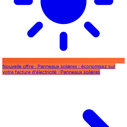
Nouvelle offre
· Panneaux solaires : économisez sur
votre facture d'électricité
· Panneaux solaires