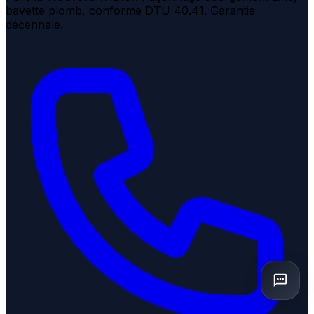
bavette plomb, conforme DTU 40.41. Garantie
décennale.