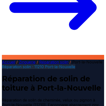
Accueil
/
Zinguerie
/
Réparation solin
/
Port-la-Nouvelle
Réparation solin · 11210 Port-la-Nouvelle
Réparation de solin de
toiture à Port-la-Nouvelle
Réparation de solin de cheminée, velux ou pignon à
Port-la-Nouvelle (11210). Façonnage abergement zinc,