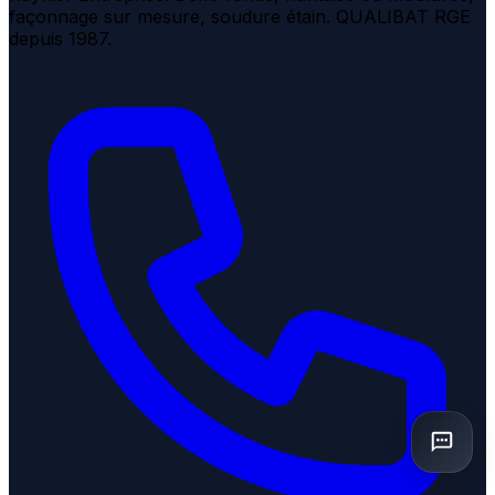
façonnage sur mesure, soudure étain. QUALIBAT RGE
depuis 1987.