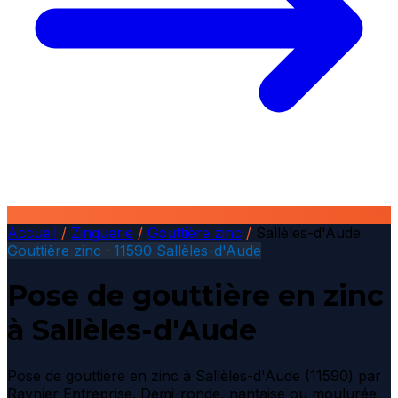
Accueil
/
Zinguerie
/
Gouttière zinc
/
Sallèles-d'Aude
Gouttière zinc · 11590 Sallèles-d'Aude
Pose de gouttière en zinc
à Sallèles-d'Aude
Pose de gouttière en zinc à Sallèles-d'Aude (11590) par
Raynier Entreprise. Demi-ronde, nantaise ou moulurée,