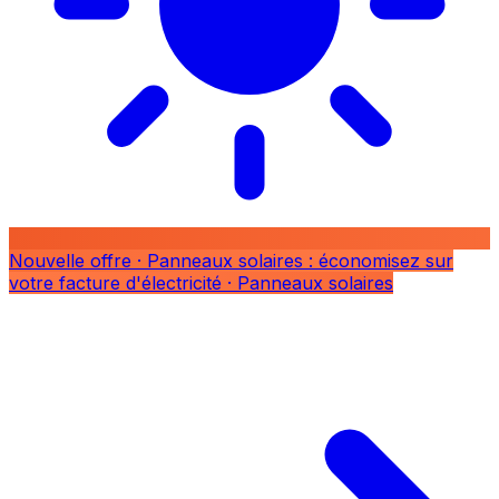
Nouvelle offre
· Panneaux solaires : économisez sur
votre facture d'électricité
· Panneaux solaires