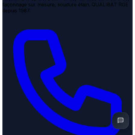
façonnage sur mesure, soudure étain. QUALIBAT RGE
depuis 1987.