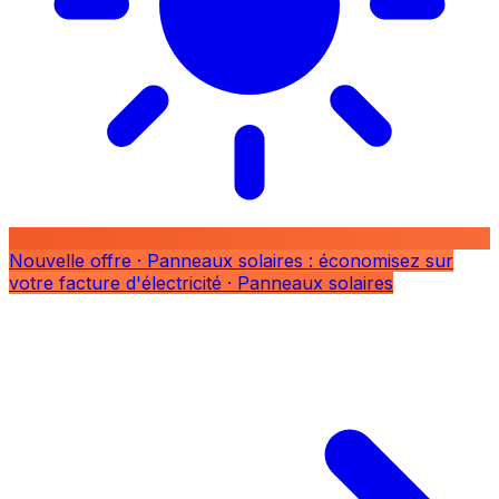
Nouvelle offre
· Panneaux solaires : économisez sur
votre facture d'électricité
· Panneaux solaires