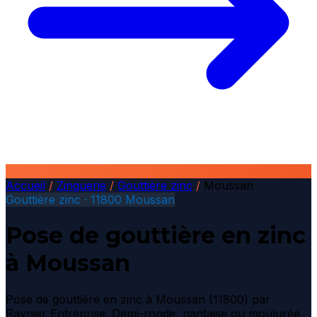
Accueil
/
Zinguerie
/
Gouttière zinc
/
Moussan
Gouttière zinc · 11800 Moussan
Pose de gouttière en zinc
à Moussan
Pose de gouttière en zinc à Moussan (11800) par
Raynier Entreprise. Demi-ronde, nantaise ou moulurée,