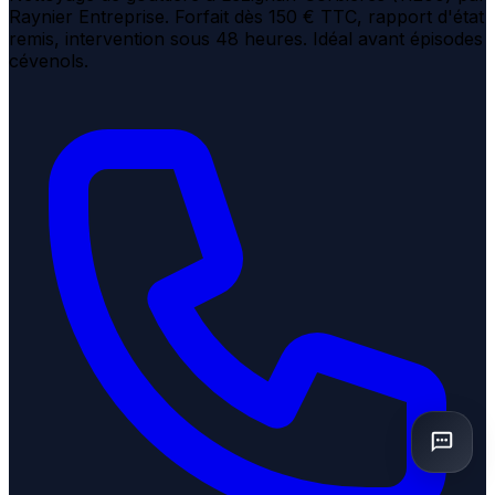
Raynier Entreprise. Forfait dès 150 € TTC, rapport d'état
remis, intervention sous 48 heures. Idéal avant épisodes
cévenols.