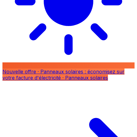
Nouvelle offre
· Panneaux solaires : économisez sur
votre facture d'électricité
· Panneaux solaires