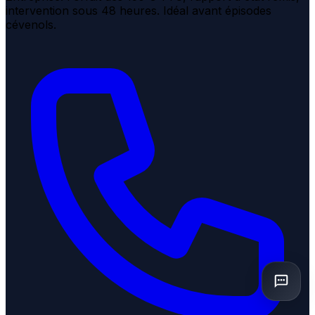
intervention sous 48 heures. Idéal avant épisodes
cévenols.