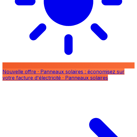
Nouvelle offre
· Panneaux solaires : économisez sur
votre facture d'électricité
· Panneaux solaires