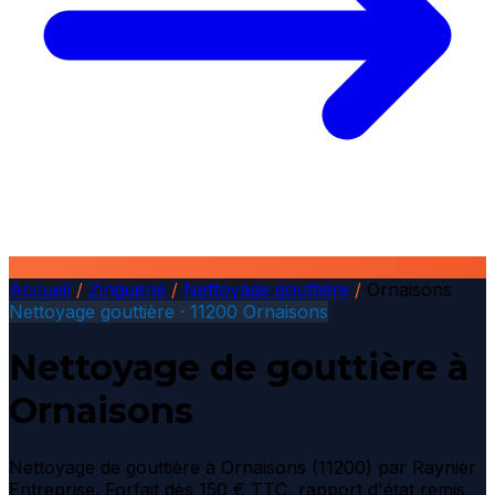
Accueil
/
Zinguerie
/
Nettoyage gouttière
/
Ornaisons
Nettoyage gouttière · 11200 Ornaisons
Nettoyage de gouttière à
Ornaisons
Nettoyage de gouttière à Ornaisons (11200) par Raynier
Entreprise. Forfait dès 150 € TTC, rapport d'état remis,