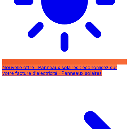
Nouvelle offre
· Panneaux solaires : économisez sur
votre facture d'électricité
· Panneaux solaires