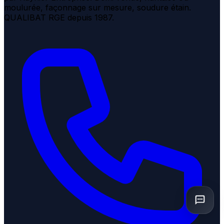
moulurée, façonnage sur mesure, soudure étain.
QUALIBAT RGE depuis 1987.