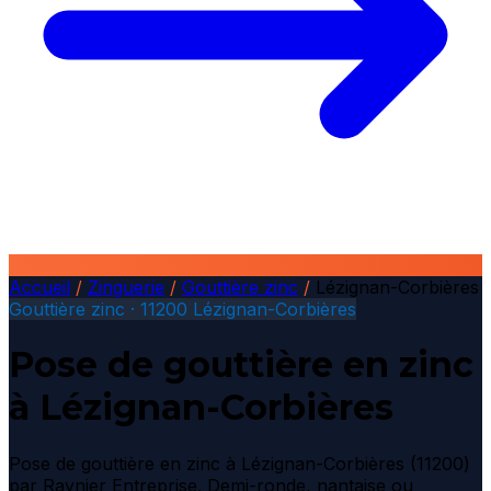
Accueil
/
Zinguerie
/
Gouttière zinc
/
Lézignan-Corbières
Gouttière zinc · 11200 Lézignan-Corbières
Pose de gouttière en zinc
à Lézignan-Corbières
Pose de gouttière en zinc à Lézignan-Corbières (11200)
par Raynier Entreprise. Demi-ronde, nantaise ou