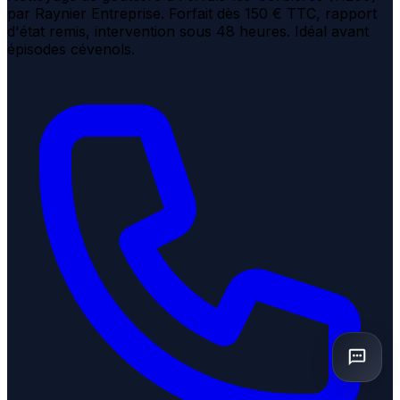
par Raynier Entreprise. Forfait dès 150 € TTC, rapport
d'état remis, intervention sous 48 heures. Idéal avant
épisodes cévenols.