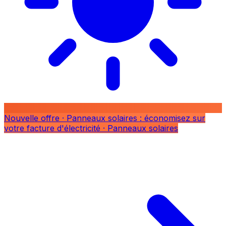
Nouvelle offre
· Panneaux solaires : économisez sur
votre facture d'électricité
· Panneaux solaires