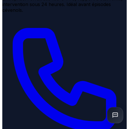
intervention sous 24 heures. Idéal avant épisodes
cévenols.