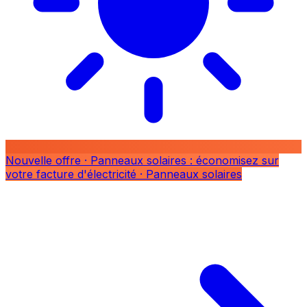
Nouvelle offre
· Panneaux solaires : économisez sur
votre facture d'électricité
· Panneaux solaires