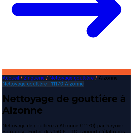
Accueil
/
Zinguerie
/
Nettoyage gouttière
/
Alzonne
Nettoyage gouttière · 11170 Alzonne
Nettoyage de gouttière à
Alzonne
Nettoyage de gouttière à Alzonne (11170) par Raynier
Entreprise. Forfait dès 150 € TTC, rapport d'état remis,