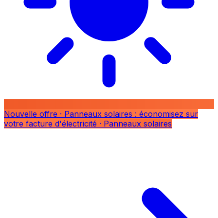
Nouvelle offre
· Panneaux solaires : économisez sur
votre facture d'électricité
· Panneaux solaires