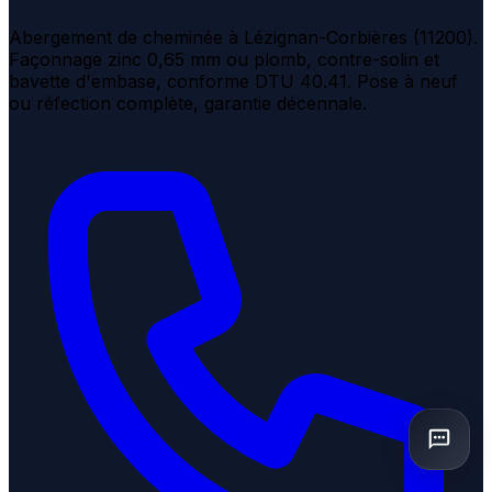
Abergement de cheminée à Lézignan-Corbières (11200).
Façonnage zinc 0,65 mm ou plomb, contre-solin et
bavette d'embase, conforme DTU 40.41. Pose à neuf
ou réfection complète, garantie décennale.