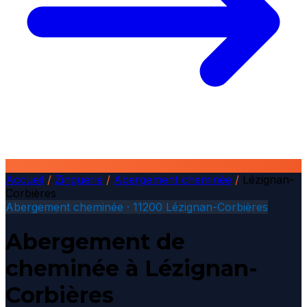
Accueil
/
Zinguerie
/
Abergement cheminée
/
Lézignan-
Corbières
Abergement cheminée · 11200 Lézignan-Corbières
Abergement de
cheminée à Lézignan-
Corbières