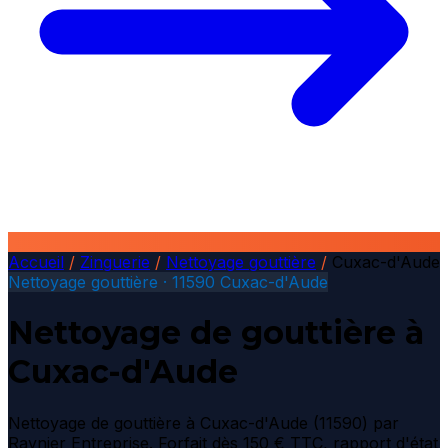
Accueil
/
Zinguerie
/
Nettoyage gouttière
/
Cuxac-d'Aude
Nettoyage gouttière · 11590 Cuxac-d'Aude
Nettoyage de gouttière à
Cuxac-d'Aude
Nettoyage de gouttière à Cuxac-d'Aude (11590) par
Raynier Entreprise. Forfait dès 150 € TTC, rapport d'état