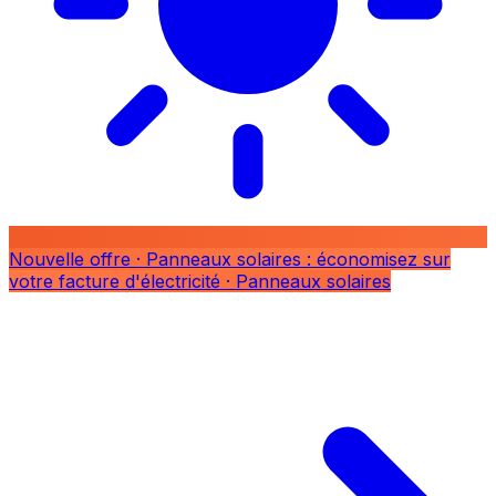
Nouvelle offre
· Panneaux solaires : économisez sur
votre facture d'électricité
· Panneaux solaires