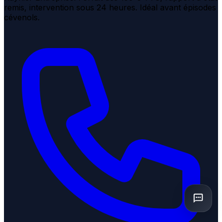
remis, intervention sous 24 heures. Idéal avant épisodes
cévenols.