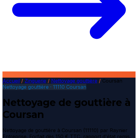
Accueil
/
Zinguerie
/
Nettoyage gouttière
/
Coursan
Nettoyage gouttière · 11110 Coursan
Nettoyage de gouttière à
Coursan
Nettoyage de gouttière à Coursan (11110) par Raynier
Entreprise. Forfait dès 150 € TTC, rapport d'état remis,