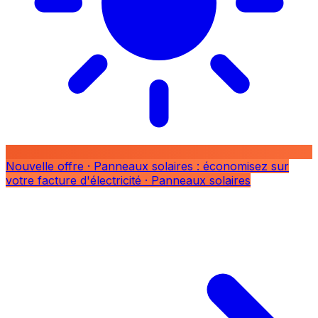
Nouvelle offre
· Panneaux solaires : économisez sur
votre facture d'électricité
· Panneaux solaires