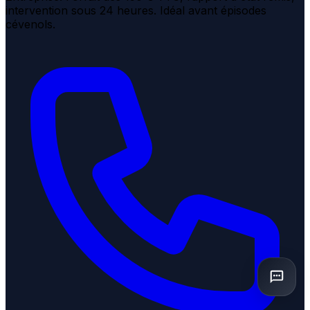
intervention sous 24 heures. Idéal avant épisodes
cévenols.