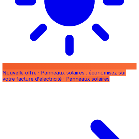
Nouvelle offre
· Panneaux solaires : économisez sur
votre facture d'électricité
· Panneaux solaires