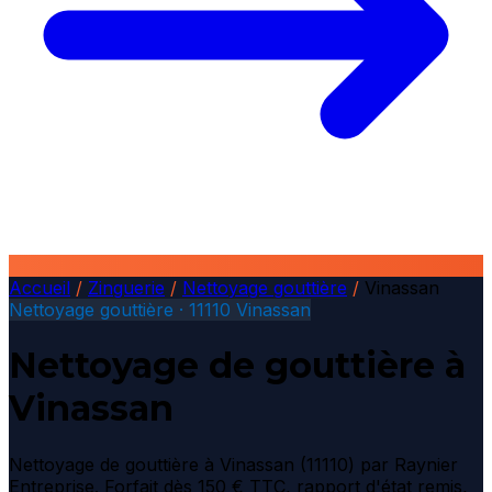
Accueil
/
Zinguerie
/
Nettoyage gouttière
/
Vinassan
Nettoyage gouttière · 11110 Vinassan
Nettoyage de gouttière à
Vinassan
Nettoyage de gouttière à Vinassan (11110) par Raynier
Entreprise. Forfait dès 150 € TTC, rapport d'état remis,