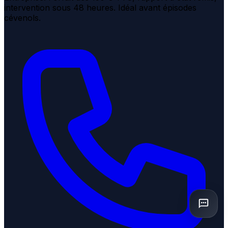
intervention sous 48 heures. Idéal avant épisodes
cévenols.