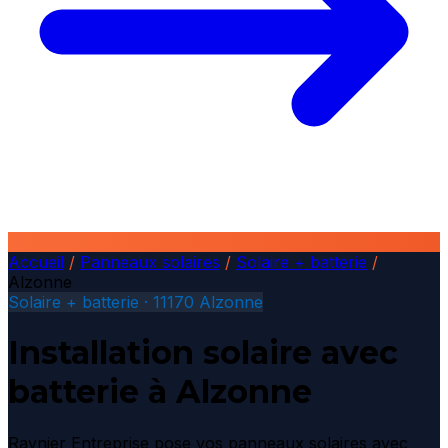
Accueil
/
Panneaux solaires
/
Solaire + batterie
/
Alzonne
Solaire + batterie · 11170 Alzonne
Installation solaire avec
batterie à Alzonne
Raynier Entreprise pose vos panneaux solaires avec