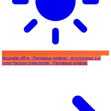
Nouvelle offre
· Panneaux solaires : économisez sur
votre facture d'électricité
· Panneaux solaires