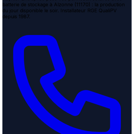
batterie de stockage à Alzonne (11170) : la production
du jour disponible le soir. Installateur RGE QualiPV
depuis 1987.