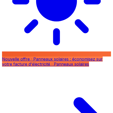
Nouvelle offre
· Panneaux solaires : économisez sur
votre facture d'électricité
· Panneaux solaires