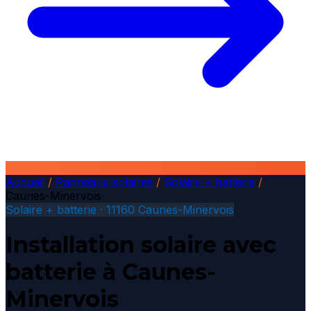
Accueil
/
Panneaux solaires
/
Solaire + batterie
/
Caunes-Minervois
Solaire + batterie · 11160 Caunes-Minervois
Installation solaire avec
batterie à Caunes-
Minervois