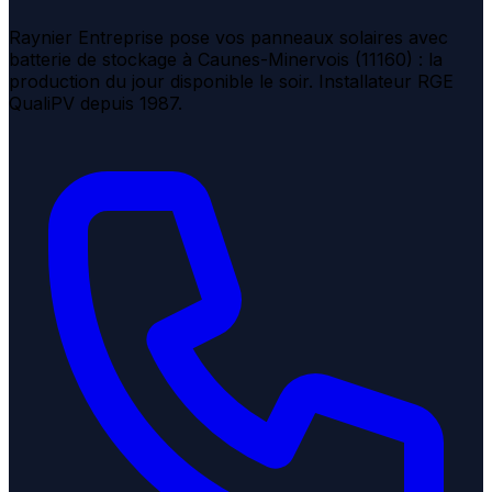
Raynier Entreprise pose vos panneaux solaires avec
batterie de stockage à Caunes-Minervois (11160) : la
production du jour disponible le soir. Installateur RGE
QualiPV depuis 1987.