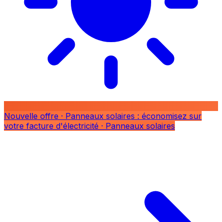
Nouvelle offre
· Panneaux solaires : économisez sur
votre facture d'électricité
· Panneaux solaires