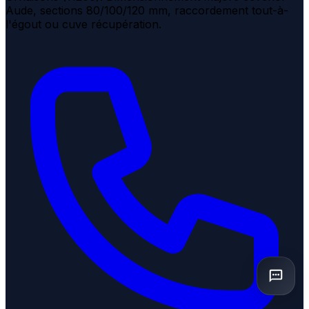
Aude, sections 80/100/120 mm, raccordement tout-à-
l'égout ou cuve récupération.