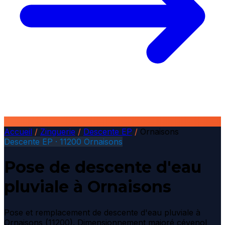
Accueil
/
Zinguerie
/
Descente EP
/
Ornaisons
Descente EP · 11200 Ornaisons
Pose de descente d'eau
pluviale à Ornaisons
Pose et remplacement de descente d'eau pluviale à
Ornaisons (11200). Dimensionnement majoré cévenol