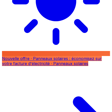
Nouvelle offre
· Panneaux solaires : économisez sur
votre facture d'électricité
· Panneaux solaires