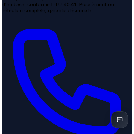
d'embase, conforme DTU 40.41. Pose à neuf ou
réfection complète, garantie décennale.