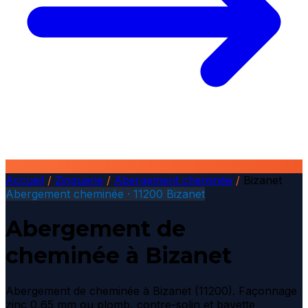
Accueil
/
Zinguerie
/
Abergement cheminée
/
Bizanet
Abergement cheminée · 11200 Bizanet
Abergement de
cheminée à Bizanet
Abergement de cheminée à Bizanet (11200). Façonnage
zinc 0,65 mm ou plomb, contre-solin et bavette