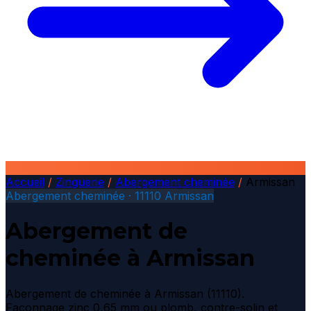
Accueil
/
Zinguerie
/
Abergement cheminée
/
Armissan
Abergement cheminée · 11110 Armissan
Abergement de
cheminée à Armissan
Abergement de cheminée à Armissan (11110).
Façonnage zinc 0,65 mm ou plomb, contre-solin et