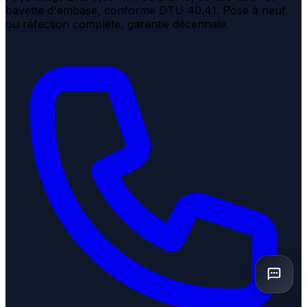
bavette d'embase, conforme DTU 40.41. Pose à neuf
ou réfection complète, garantie décennale.