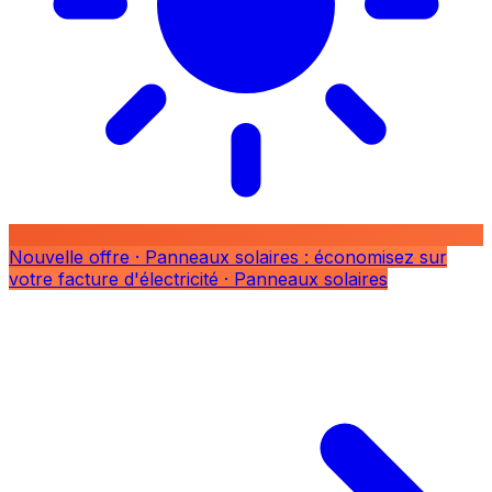
Nouvelle offre
· Panneaux solaires : économisez sur
votre facture d'électricité
· Panneaux solaires