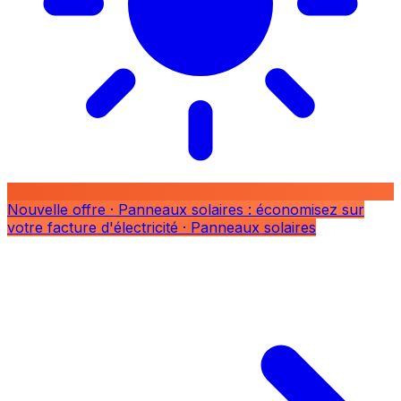
Nouvelle offre
· Panneaux solaires : économisez sur
votre facture d'électricité
· Panneaux solaires