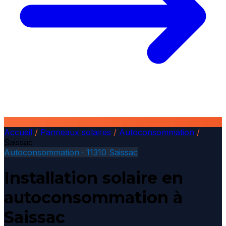
Accueil
/
Panneaux solaires
/
Autoconsommation
/
Saissac
Autoconsommation · 11310 Saissac
Installation solaire en
autoconsommation à
Saissac